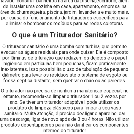
lavabo, construir banheiros na área da piscina,escritório, além
de instalar uma cozinha em casa, apartamento, empresa, na
área da churrasqueira, piscina, jardim, lavanderia e muito mais,
por causa do funcionamento de trituradores específicos para
eliminar e bombear os resíduos para as redes coletoras.
O que é um Triturador Sanitário?
O triturador sanitário é uma bomba com turbina, que permite
evacuar as águas residuais para onde quiser. Ele é composto
por lâminas de trituração que reduzem os dejetos e o papel
higiênico em partículas bem pequenas, ficam praticamente
inexistentes, isso possibilita o uso de tubulação de pequeno
diâmetro para levar os resíduos até o sistema de esgoto ou
fossa séptica distante, sem quebrar o chão ou as paredes.
O triturador não precisa de nenhuma manutenção especial, no
entanto, recomenda-se limpar o triturador 1 ou 2 vezes por
ano. Se tiver um triturador adaptável, pode utilizar os
produtos de limpeza clássicos para limpar a seu vaso
sanitário. Muita atenção, é preciso desligar o aparelho, dar
uma descarga, ligar de novo após de 3 ou 4 horas. Não utilizar
produtos desentupidores para não danificar os componentes
internos do triturador.