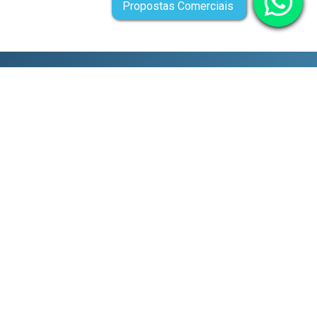
Propostas Comerciais
IÇOS
AÇÃO BOMBA LAMEIRA
RATO DE MANUTENÇÃO
 CONDOMÍNIOS EM SP
IÇOS DE MANUTENÇÃO
 PRÉDIOS EM SP
UTENÇÃO DE BOMBAS
UA
UTENÇÃO DE PISCINAS
UTENÇÃO PREVENTIVA EM
DOMÍNIO