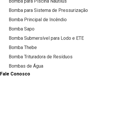
Bomba para Piscina Nautilus
Bomba para Sistema de Pressurização
Bomba Principal de Incêndio
Bomba Sapo
Bomba Submersível para Lodo e ETE
Bomba Thebe
Bomba Trituradora de Resíduos
Bombas de Água
Fale Conosco
Bombas de Água Servida
Bombas de Incêndio a Combustão
Bombas de Incêndio em Skid
Bombas de Irrigação
Bombas de Refrigeração
Bombas para Chorume