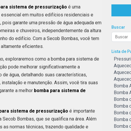
ara sistema de pressurização
é uma
 essencial em muitos edifícios residenciais e
, pois garante uma pressão de água adequada em
Buscar
orneiras e chuveiros, independentemente da altura
nho do edifício. Com a Secob Bombas, você tem
 altamente eficientes.
Lista de 
go, exploraremos como a bomba para sistema de
Pressur
Aquecedo
ção pode melhorar significativamente a
Aqueced
o de água, detalhando suas características,
Aqueced
, instalação e manutenção. Assim, você tira suas
Bomba 
garante a melhor
bomba para sistema de
Bomba A
Bomba d
Bomba d
para sistema de pressurização
é importante
Bomba d
a Secob Bombas, que se qualifica na área. Além
Bomba d
Bomba d
as as normas técnicas, trazendo qualidade e