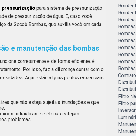
Bomba 
 pressurização
para sistema de pressurização
Bomba T
ade de pressurização de água. E, caso você
Bombas
viço da Secob Bombas, que auxilia você em cada
Bombas 
Bombas 
Bombas 
ação e manutenção das bombas
Bombas 
Bombas 
uncione corretamente e de forma eficiente, é
Bombas 
Bombas 
retamente. Por isso, faz a diferença contar com o
Contrat
essidades. Aqui estão alguns pontos essenciais:
Distribu
Distribu
Filtro N
área que não esteja sujeita a inundações e que
Filtro p
re;
Inverso
xões hidráulicas e elétricas estejam
Luminári
tros problemas.
Manuten
Manuten