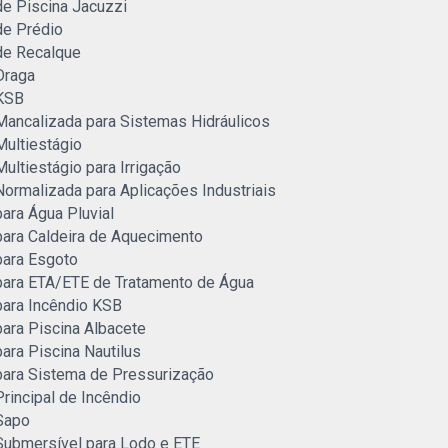
e Piscina Jacuzzi
e Prédio
e Recalque
Draga
KSB
ancalizada para Sistemas Hidráulicos
ultiestágio
ltiestágio para Irrigação
ormalizada para Aplicações Industriais
ara Água Pluvial
ara Caldeira de Aquecimento
ara Esgoto
ara ETA/ETE de Tratamento de Água
ara Incêndio KSB
ara Piscina Albacete
ara Piscina Nautilus
ara Sistema de Pressurização
rincipal de Incêndio
Sapo
ubmersível para Lodo e ETE