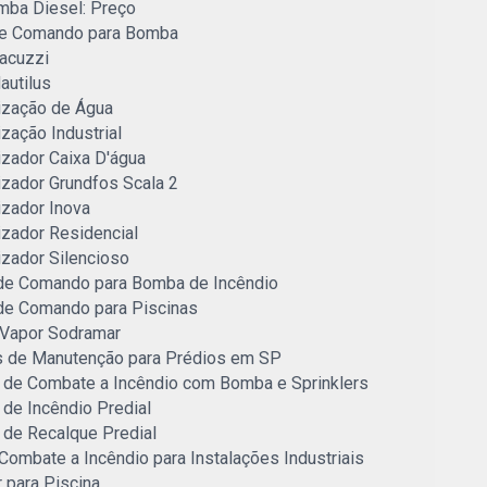
ba Diesel: Preço
de Comando para Bomba
acuzzi
autilus
ização de Água
zação Industrial
izador Caixa D'água
izador Grundfos Scala 2
izador Inova
izador Residencial
izador Silencioso
de Comando para Bomba de Incêndio
de Comando para Piscinas
 Vapor Sodramar
s de Manutenção para Prédios em SP
 de Combate a Incêndio com Bomba e Sprinklers
de Incêndio Predial
 de Recalque Predial
Combate a Incêndio para Instalações Industriais
 para Piscina