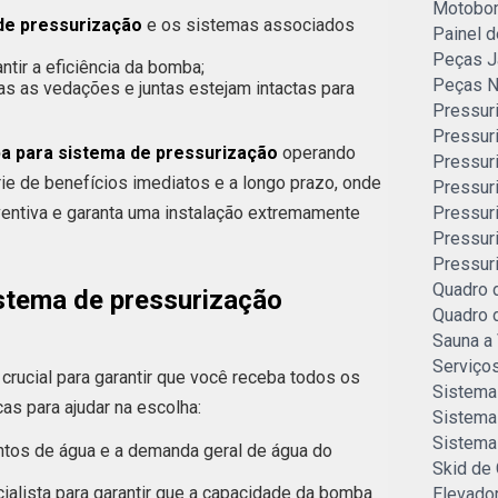
Motobom
de pressurização
e os sistemas associados
Painel 
Peças J
ntir a eficiência da bomba;
Peças N
as as vedações e juntas estejam intactas para
Pressur
Pressuri
a para sistema de pressurização
operando
Pressur
rie de benefícios imediatos e a longo prazo, onde
Pressur
entiva e garanta uma instalação extremamente
Pressur
Pressur
Pressur
Quadro 
stema de pressurização
Quadro 
Sauna a
Serviço
crucial para garantir que você receba todos os
Sistema
as para ajudar na escolha:
Sistema 
Sistema
ntos de água e a demanda geral de água do
Skid de 
ialista para garantir que a capacidade da bomba
Elevador